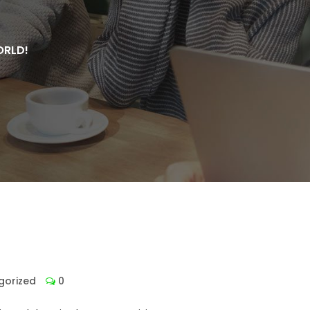
ORLD!
gorized
0