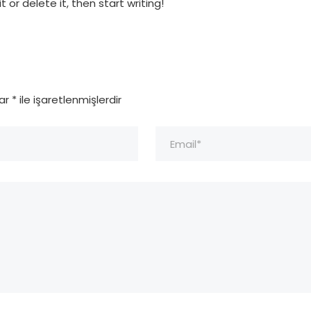
 or delete it, then start writing!
lar
*
ile işaretlenmişlerdir